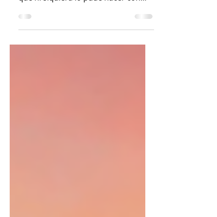
Hoy tengo un viernes preparado de
miles de emociones. Tan cargado
que ni siquiera lo pude hacer con
anticipación. Les vengo a hablar de...