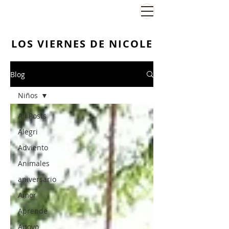
El Viernes de Nicole
LOS VIERNES DE NICOLE
Blog
Niños
All Posts
Alegri
Adviento
Animales
aniversario
Amor
Aprende
Apoyo