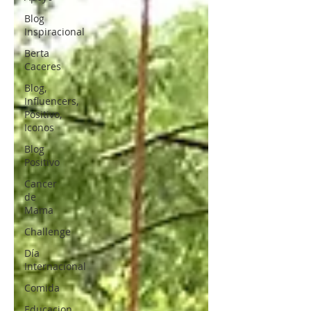
Blog
Inspiracional
Berta
Caceres
Blog,
Influencers,
Positivo,
Iconos
Blog
Positivo
Cancer
de
Mama
Challenge
Día
Internacional
Comida
Educacion