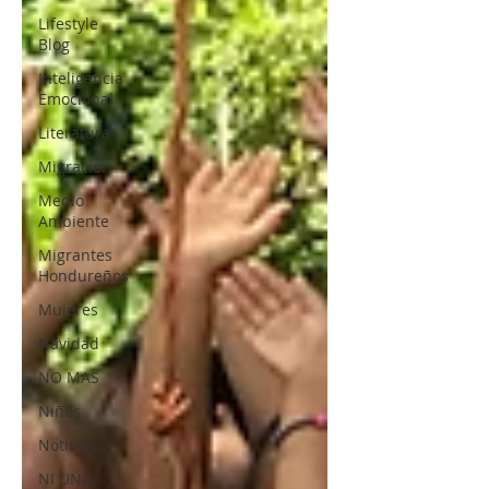
Lifestyle
Blog
Inteligencia
Emocional
Literatura
Migracion
Medio
Ambiente
Migrantes
Hondureños
Mujeres
Navidad
NO MAS
Niños
Noticias
NI UNA