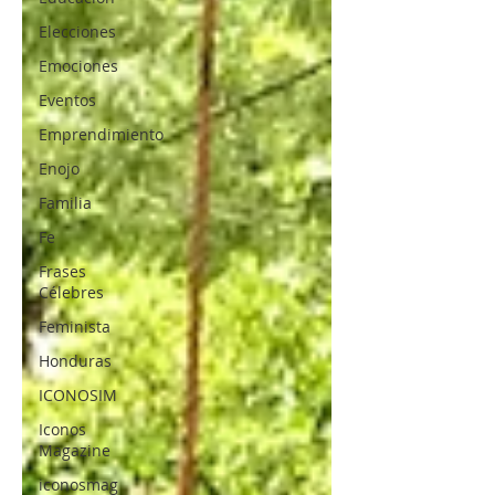
Elecciones
Emociones
Eventos
Emprendimiento
Enojo
Familia
Fe
Frases
Célebres
Feminista
Honduras
ICONOSIM
Iconos
Magazine
iconosmag