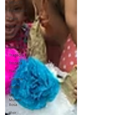
MENOS
Publicidad
Playa
Perdon
Salud
mental
Reflexión
Tragedia
Tristeza
Tías
Turismo
Ventas
Un
Mundo
Rosa
Vivir