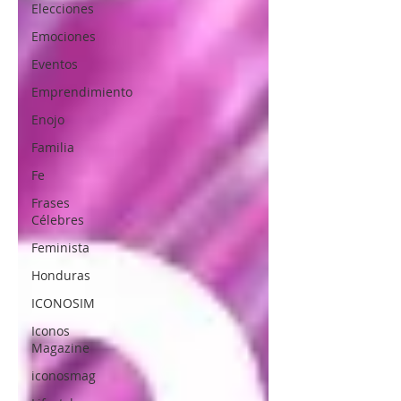
Elecciones
Emociones
Eventos
Emprendimiento
Enojo
Familia
Fe
Frases
Célebres
Feminista
Honduras
ICONOSIM
Iconos
Magazine
iconosmag