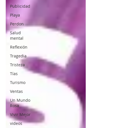
Publicidad
Playa
Perdon
Salud
mental
Reflexión
Tragedia
Tristeza
Tías
Turismo
Ventas
Un Mundo
Rosa
Vivir Mejor
videos