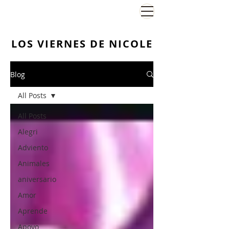
El Viernes de Nicole
LOS VIERNES DE NICOLE
Blog
All Posts
All Posts
Alegri
Adviento
Animales
aniversario
Amor
Aprende
Apoyo