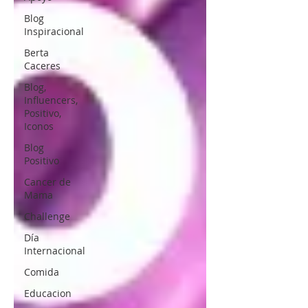
Blog
Inspiracional
Berta
Caceres
Blog,
Influencers,
Positivo,
Iconos
Blog
Positivo
Cancer de
Mama
Challenge
Día
Internacional
Comida
Educacion