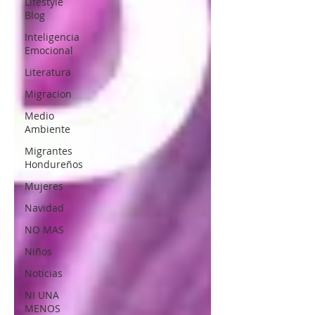
Lifestyle
Blog
Inteligencia
Emocional
Literatura
Migracion
Medio
Ambiente
Migrantes
Hondureños
Mujeres
Navidad
NO MAS
Niños
Noticias
NI UNA
MENOS