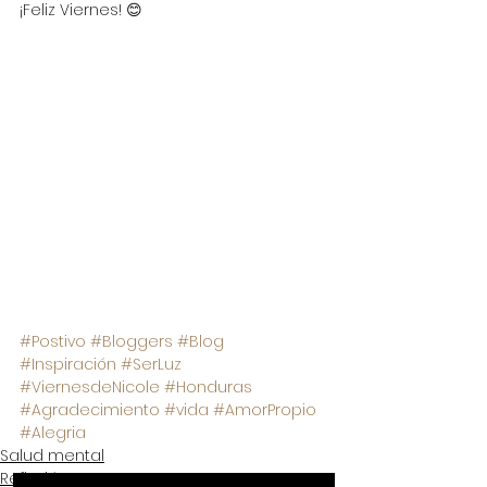
¡Feliz Viernes! 😊
#Postivo
#Bloggers
#Blog
#Inspiración
#SerLuz
#ViernesdeNicole
#Honduras
#Agradecimiento
#vida
#AmorPropio
#Alegria
Salud mental
Reflexión