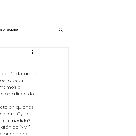
Obras
Subscribirse
nspiracional
Día Internacional
 de día del amor 
amilia
Fe
s rodean. El 
 amamos a 
o esta línea de 
estyle Blog
cto en quienes 
s otros? ¿Le 
r sin medida?
fán de “vivir” 
ra mucho más 