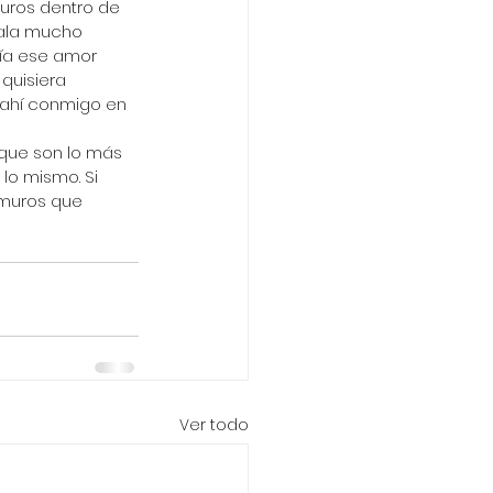
uros dentro de 
cala mucho 
ía ese amor 
quisiera 
 ahí conmigo en 
 que son lo más 
o mismo. Si 
 muros que 
Ver todo