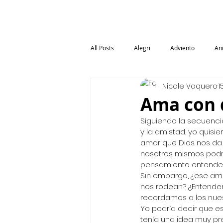
El Viernes de Nicole
All Posts
Alegri
Adviento
An
Nicole Vaquero
1
Berta Caceres
Blog, Influencers, P
Ama con q
Siguiendo la secuencia
Comida
Educacion
Eleccio
y la amistad, yo quisi
amor que Dios nos da 
nosotros mismos podre
pensamiento entende
Frases Célebres
Feminista
Sin embargo, ¿ese amo
nos rodean? ¿Entendem
recordamos a los nues
Yo podría decir que est
tenía una idea muy p