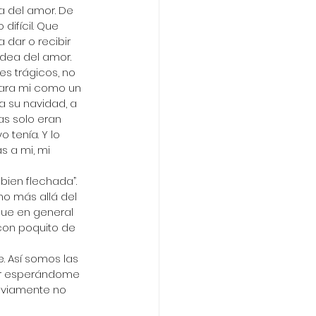
a del amor. De 
ifícil. Que 
 dar o recibir 
idea del amor. 
es trágicos, no 
 para mi como un 
 su navidad, a 
as solo eran 
tenía. Y lo 
s a mi, mi 
bien flechada”. 
o más allá del 
que en general 
con poquito de 
. Así somos las 
ar esperándome 
obviamente no 