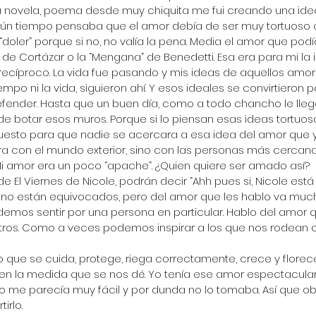
nta novela, poema desde muy chiquita me fui creando una ide
ún tiempo pensaba que el amor debía de ser muy tortuoso o d
“doler” porque si no, no valía la pena. Media el amor que podía
de Cortázar o la “Mengana” de Benedetti. Esa era para mi la 
 recíproco. La vida fue pasando y mis ideas de aquellos amor
empo ni la vida, siguieron ahí. Y esos ideales se convirtieron
fender. Hasta que un buen día, como a todo chancho le llega
a de botar esos muros. Porque si lo piensan esas ideas tortuos
esto para que nadie se acercara a esa idea del amor que yo 
era con el mundo exterior, sino con las personas más cercana
 Mi amor era un poco “apache”. ¿Quien quiere ser amado así?
e El Viernes de Nicole, podrán decir “Ahh pues si, Nicole está 
no están equivocados, pero del amor que les hablo va much
emos sentir por una persona en particular. Hablo del amor 
otros. Como a veces podemos inspirar a los que nos rodean 
o que se cuida, protege, riega correctamente, crece y florece
en la medida que se nos dé. Yo tenía ese amor espectacul
ero me parecía muy fácil y por dunda no lo tomaba. Así que 
tirlo.