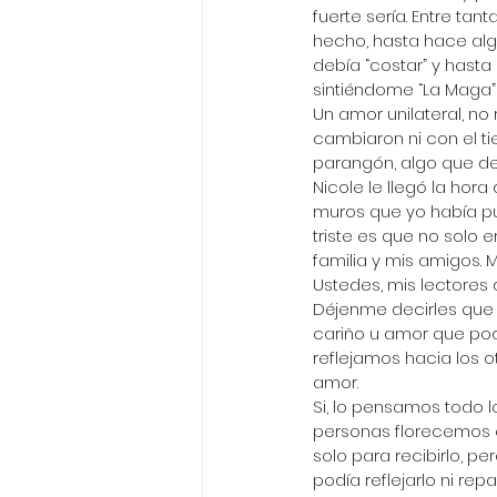
fuerte sería. Entre ta
hecho, hasta hace alg
debía “costar” y hasta 
sintiéndome “La Maga” 
Un amor unilateral, no
cambiaron ni con el ti
parangón, algo que de
Nicole le llegó la hor
muros que yo había pu
triste es que no solo 
familia y mis amigos.
Ustedes, mis lectores d
Déjenme decirles que 
cariño u amor que pod
reflejamos hacia los 
amor.
Si, lo pensamos todo l
personas florecemos 
solo para recibirlo, p
podía reflejarlo ni repar