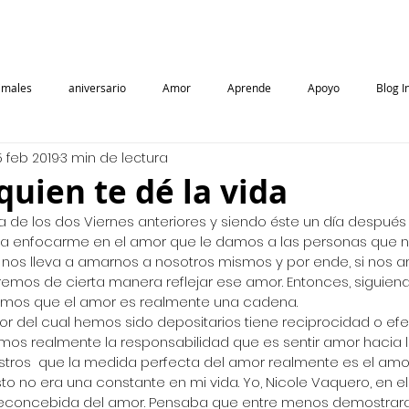
VDN
Nicole Vaquero
Blog
Camisetas
imales
aniversario
Amor
Aprende
Apoyo
Blog I
5 feb 2019
3 min de lectura
ositivo, Iconos
Blog Positivo
Cancer de Mama
Challenge
uien te dé la vida
 de los dos Viernes anteriores y siendo éste un día después
nes
Emociones
Eventos
Emprendimiento
Enojo
F
era enfocarme en el amor que le damos a las personas que no
nos lleva a amarnos a nosotros mismos y por ende, si nos
mos de cierta manera reflejar ese amor. Entonces, siguiend
mos que el amor es realmente una cadena.
Honduras
ICONOSIM
Iconos Magazine
iconosmag
Lif
r del cual hemos sido depositarios tiene reciprocidad o efe
os realmente la responsabilidad que es sentir amor hacia lo
tros  que la medida perfecta del amor realmente es el amo
o no era una constante en mi vida. Yo, Nicole Vaquero, en el a
reconcebida del amor. Pensaba que entre menos demostra