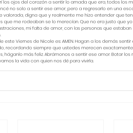
 los ojos del corazón a sentir lo amada que era, todos los m
cé no solo a sentir ese amor, pero a regresarlo en una es
e valorada, digna que y realmente me hizo entender que ten
as que me rodeaban se lo merecían. Que no era justo que yo 
ustraciones, mi falta de amor, con las personas que estaban
.
e este Viernes de Nicole es: AMEN. Hagan a los demás sentir
do, recordando siempre que ustedes merecen exactamente l
es, háganlo más feliz. Abrámonos a sentir ese amor. Botar los
amos la vida con quien nos dé para vivirla.