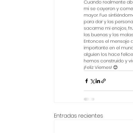
Cuando realmente abrí
mi se cayeron y comen
mayor. Fue sintiéndom
para dar y las person
sacarme mi enojos, fr
las buenas y las malas
Entonces el mensaje d
importante en el mun
alguien los hace felic
hemos construido y viv
¡Feliz Viernes! 😊
Entradas recientes