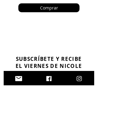
Comprar
SUBSCRÍBETE Y RECIBE
EL VIERNES DE NICOLE
EN TU CORREO
ELECTRÓNICO
Ingresa tu Correo Electrónico
Subscribirse a El Viernes de Nicole