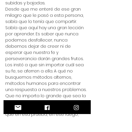
subidas y bajadas.
Desde que me enteré de ese gran 
milagro que le pasó a esta persona, 
sabía que lo tenía que compartir. 
Sabía que aquí hay una gran lección 
por aprender. Es saber que nunca 
podemos desfallecer, nunca 
debemos dejar de creer ni de 
esperar que nuestra fe y 
perseverancia darán grandes frutos.
Los instó a que sin importar cuál sea 
su fe, se aferren a ella. A qué no 
busquemos métodos alternos, 
métodos humanos para encontrar 
una respuesta a nuestros problemas. 
Que no importa lo grande que sea la 
cruz que tenemos sobre nosotros, 
sonriamos con alegria y entendamos 
que en esa prueba, en ese fuego, 
encontraremos la paz y todo aquello 
bueno que buscamos, si en ella 