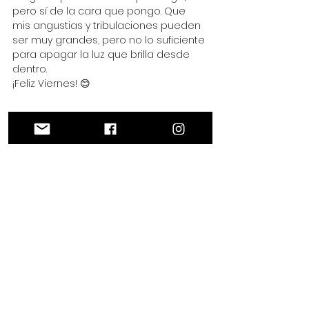
pero sí de la cara que pongo. Que 
mis angustias y tribulaciones pueden 
ser muy grandes, pero no lo suficiente 
para apagar la luz que brilla desde 
dentro.
¡Feliz Viernes! 😊
#Postivo
#BuenasVibras
#Trabajo
#Bloggers
#Blog
#Inspiración