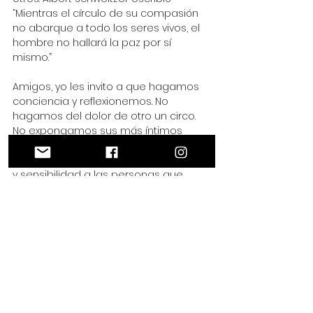
“Mientras el círculo de su compasión 
no abarque a todo los seres vivos, el 
hombre no hallará la paz por sí 
mismo.” 
Amigos, yo les invito a que hagamos 
conciencia y reflexionemos. No 
hagamos del dolor de otro un circo. 
No expongamos sus más íntimos 
dolores al mundo. Enfoquémonos en 
poder ayudar, en mostrar compasión 
y sensibilidad a las personas que 
tanto lo necesitan. Digamos no a la 
perpetuación del dolor de las 
personas. 
¡Feliz Viernes! 😊