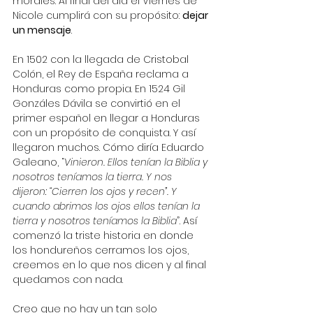
morales. Al final del día el Viernes de 
Nicole cumplirá con su propósito: 
dejar 
un mensaje
.
En 1502 con la llegada de Cristobal 
Colón, el Rey de España reclama a 
Honduras como propia. En 1524 Gil 
Gonzáles Dávila se convirtió en el 
primer español en llegar a Honduras 
con un propósito de conquista. Y así 
llegaron muchos. Cómo diría Eduardo 
Galeano, “
Vinieron. Ellos tenían la Biblia y 
nosotros teníamos la tierra. Y nos 
dijeron: “Cierren los ojos y recen”. Y 
cuando abrimos los ojos ellos tenían la 
tierra y nosotros teníamos la Biblia
”. Así 
comenzó la triste historia en donde 
los hondureños cerramos los ojos, 
creemos en lo que nos dicen y al final 
quedamos con nada. 
Creo que no hay un tan solo 