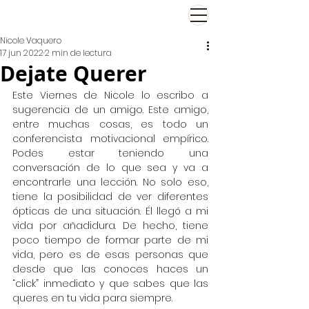
El Viernes de Nicole
Nicole Vaquero
17 jun 2022
2 min de lectura
Dejate Querer
Este Viernes de Nicole lo escribo a 
sugerencia de un amigo. Este amigo, 
entre muchas cosas, es todo un 
conferencista motivacional empírico. 
Podes estar teniendo una 
conversación de lo que sea y va a 
encontrarle una lección. No solo eso, 
tiene la posibilidad de ver diferentes 
ópticas de una situación. Él llegó a mi 
vida por añadidura. De hecho, tiene 
poco tiempo de formar parte de mi 
vida, pero es de esas personas que 
desde que las conoces haces un 
“click” inmediato y que sabes que las 
queres en tu vida para siempre. 